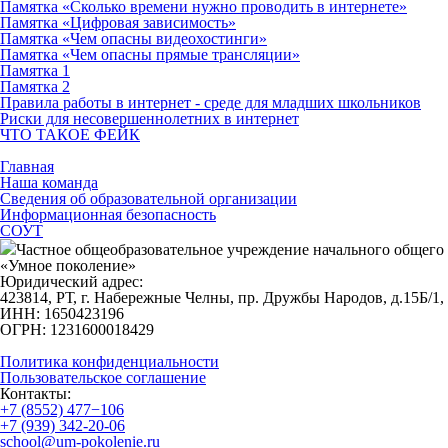
Памятка «Сколько времени нужно проводить в интернете»
Памятка «Цифровая зависимость»
Памятка «Чем опасны видеохостинги»
Памятка «Чем опасны прямые трансляции»
Памятка 1
Памятка 2
Правила работы в интернет - среде для младших школьников
Риски для несовершеннолетних в интернет
ЧТО ТАКОЕ ФЕЙК
Главная
Наша команда
Сведения об образовательной организации
Информационная безопасность
СОУТ
Частное общеобразовательное учреждение начального общего
«Умное поколение»
Юридический адрес:
423814, РТ, г. Набережные Челны, пр. Дружбы Народов, д.15Б/1, 
ИНН: 1650423196
ОГРН: 1231600018429
Политика конфиденциальности
Пользовательское соглашение
Контакты:
+7 (8552) 477−106
+7 (939) 342-20-06
school@um-pokolenie.ru