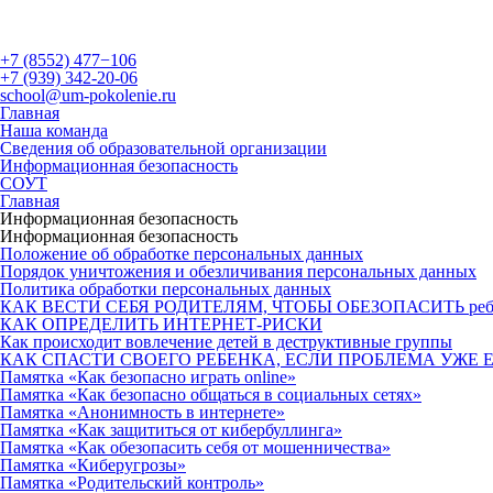
+7 (8552) 477−106
+7 (939) 342-20-06
school@um-pokolenie.ru
Главная
Наша команда
Сведения об образовательной организации
Информационная безопасность
СОУТ
Главная
Информационная безопасность
Информационная безопасность
Положение об обработке персональных данных
Порядок уничтожения и обезличивания персональных данных
Политика обработки персональных данных
КАК ВЕСТИ СЕБЯ РОДИТЕЛЯМ, ЧТОБЫ ОБЕЗОПАСИТЬ ребенка
КАК ОПРЕДЕЛИТЬ ИНТЕРНЕТ-РИСКИ
Как происходит вовлечение детей в деструктивные группы
КАК СПАСТИ СВОЕГО РЕБЕНКА, ЕСЛИ ПРОБЛЕМА УЖЕ 
Памятка «Как безопасно играть online»
Памятка «Как безопасно общаться в социальных сетях»
Памятка «Анонимность в интернете»
Памятка «Как защититься от кибербуллинга»
Памятка «Как обезопасить себя от мошенничества»
Памятка «Киберугрозы»
Памятка «Родительский контроль»